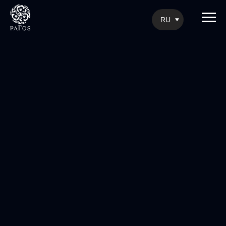
RU
Компания Pafos